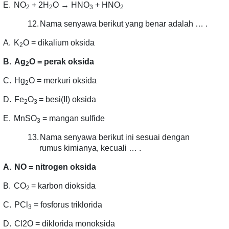
E.
NO
+ 2H
O → HNO
+ HNO
2
2
3
2
12.
Nama senyawa berikut yang benar adalah … .
A.
K
O = dikalium oksida
2
B.
Ag
O = perak oksida
2
C.
Hg
O = merkuri oksida
2
D.
Fe
O
= besi(II) oksida
2
3
E.
MnSO
= mangan sulfide
3
13.
Nama senyawa berikut ini sesuai dengan
rumus kimianya, kecuali … .
A.
NO = nitrogen oksida
B.
CO
= karbon dioksida
2
C.
PCl
= fosforus triklorida
3
D.
Cl2O = diklorida monoksida