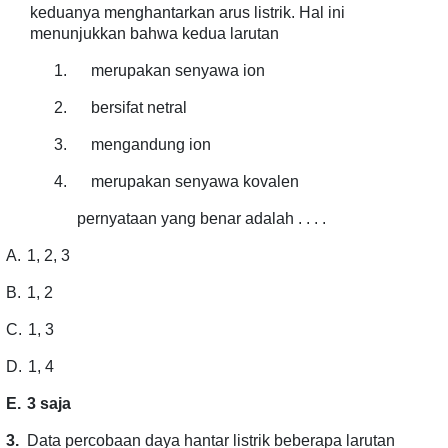
keduanya menghantarkan arus listrik. Hal ini
menunjukkan bahwa kedua larutan
1.
merupakan senyawa ion
2.
bersifat netral
3.
mengandung ion
4.
merupakan senyawa kovalen
pernyataan yang benar adalah . . . .
A.
1, 2, 3
B.
1, 2
C.
1, 3
D.
1, 4
E.
3 saja
3.
Data percobaan daya hantar listrik beberapa larutan