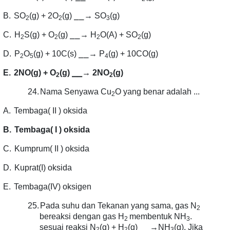
⎯⎯
B.
SO
(g) + 2O
(g)
→ SO
(g)
2
2
3
⎯⎯
C.
H
S(g) + O
(g)
→ H
O(A) + SO
(g)
2
2
2
2
⎯⎯
D.
P
O
(g) + 10C(s)
→ P
(g) + 10CO(g)
2
5
4
⎯⎯
E.
2NO(g) + O
(g)
→ 2NO
(g)
2
2
24.
Nama Senyawa Cu
O yang benar adalah ...
2
A.
Tembaga( II ) oksida
B.
Tembaga( I ) oksida
C.
Kumprum( II ) oksida
D.
Kuprat(I) oksida
E.
Tembaga(IV) oksigen
25.
Pada suhu dan Tekanan yang sama, gas N
2
bereaksi dengan gas H
membentuk NH
.
2
3
⎯⎯
sesuai reaksi N
(g) + H
(g)
→NH
(g). Jika
2
2
3