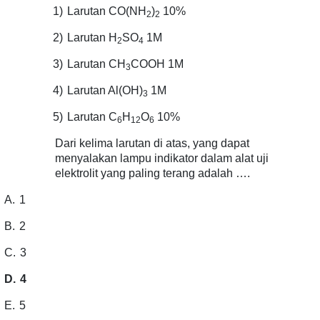
1)
Larutan CO(NH
)
10%
2
2
2)
Larutan H
SO
1M
2
4
3)
Larutan CH
COOH 1M
3
4)
Larutan Al(OH)
1M
3
5)
Larutan C
H
O
10%
6
12
6
Dari kelima larutan di atas, yang dapat
menyalakan lampu indikator dalam alat uji
elektrolit yang paling terang adalah ….
A.
1
B.
2
C.
3
D.
4
E.
5