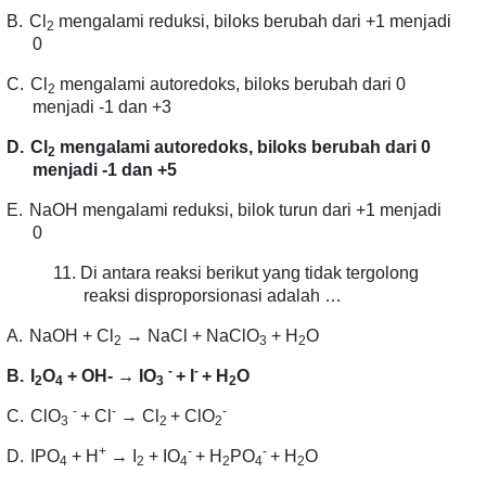
B.
Cl
mengalami reduksi, biloks berubah dari +1 menjadi
2
0
C.
Cl
mengalami autoredoks, biloks berubah dari 0
2
menjadi -1 dan +3
D.
Cl
mengalami autoredoks, biloks berubah dari 0
2
menjadi -1 dan +5
E.
NaOH mengalami reduksi, bilok turun dari +1 menjadi
0
11.
Di antara reaksi berikut yang tidak tergolong
reaksi disproporsionasi adalah …
A.
NaOH + Cl
→ NaCl + NaClO
+ H
O
2
3
2
-
-
B.
I
O
+ OH- → IO
+ I
+ H
O
2
4
3
2
-
-
-
C.
ClO
+ Cl
→ Cl
+ ClO
3
2
2
+
-
-
D.
IPO
+ H
→ I
+ IO
+ H
PO
+ H
O
4
2
4
2
4
2