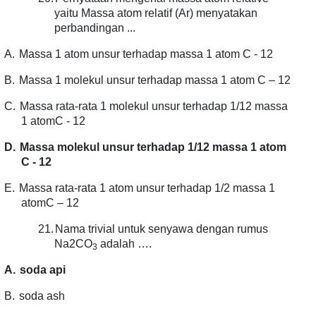
yaitu Massa atom relatif (Ar) menyatakan
perbandingan ...
A.
Massa 1 atom unsur terhadap massa 1 atom C - 12
B.
Massa 1 molekul unsur terhadap massa 1 atom C – 12
C.
Massa rata-rata 1 molekul unsur terhadap 1/12 massa
1 atomC - 12
D.
Massa molekul unsur terhadap 1/12 massa 1 atom
C - 12
E.
Massa rata-rata 1 atom unsur terhadap 1/2 massa 1
atomC – 12
21.
Nama trivial untuk senyawa dengan rumus
Na2CO
adalah ….
3
A.
soda api
B.
soda ash