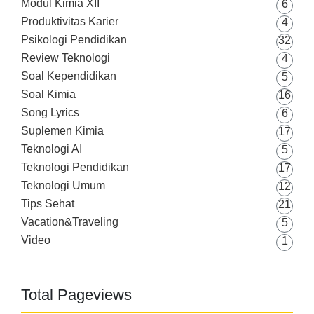
Modul Kimia XII
6
Produktivitas Karier
4
Psikologi Pendidikan
32
Review Teknologi
4
Soal Kependidikan
5
Soal Kimia
16
Song Lyrics
6
Suplemen Kimia
17
Teknologi AI
5
Teknologi Pendidikan
17
Teknologi Umum
12
Tips Sehat
21
Vacation&Traveling
5
Video
1
Total Pageviews