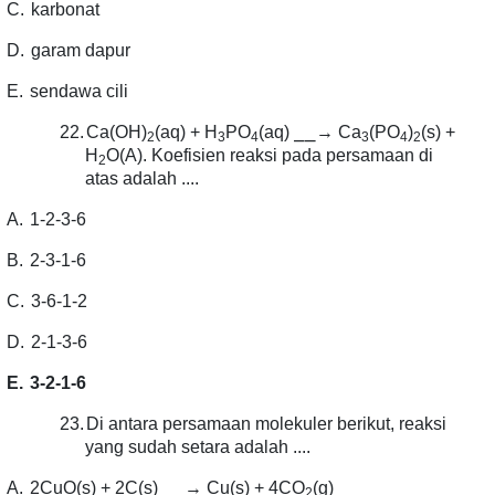
C.
karbonat
D.
garam dapur
E.
sendawa cili
⎯⎯
22.
Ca(OH)
(aq) + H
PO
(aq)
→ Ca
(PO
)
(s) +
2
3
4
3
4
2
H
O(A). Koefisien reaksi pada persamaan di
2
atas adalah ....
A.
1-2-3-6
B.
2-3-1-6
C.
3-6-1-2
D.
2-1-3-6
E.
3-2-1-6
23.
Di antara persamaan molekuler berikut, reaksi
yang sudah setara adalah ....
⎯⎯
A.
2CuO(s) + 2C(s)
→ Cu(s) + 4CO
(g)
2