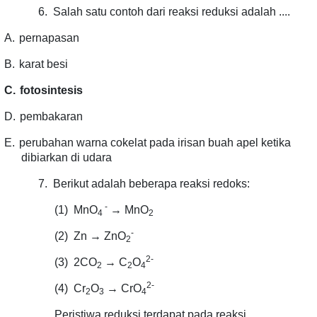
6.
Salah satu contoh dari reaksi reduksi adalah ....
A.
pernapasan
B.
karat besi
C.
fotosintesis
D.
pembakaran
E.
perubahan warna cokelat pada irisan buah apel ketika
dibiarkan di udara
7.
Berikut adalah beberapa reaksi redoks:
-
(1)
MnO
→ MnO
4
2
-
(2)
Zn → ZnO
2
2-
(3)
2CO
→ C
O
2
2
4
2-
(4)
Cr
O
→ CrO
2
3
4
Peristiwa reduksi terdapat pada reaksi…..