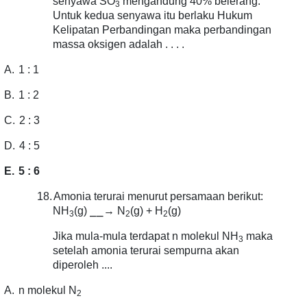
senyawa SO
mengandung 40% belerang.
3
Untuk kedua senyawa itu berlaku Hukum
Kelipatan Perbandingan maka perbandingan
massa oksigen adalah . . . .
A.
1 : 1
B.
1 : 2
C.
2 : 3
D.
4 : 5
E.
5 : 6
18.
Amonia terurai menurut persamaan berikut:
⎯⎯
NH
(g)
→ N
(g) + H
(g)
3
2
2
Jika mula-mula terdapat n molekul NH
maka
3
setelah amonia terurai sempurna akan
diperoleh ....
A.
n molekul N
2