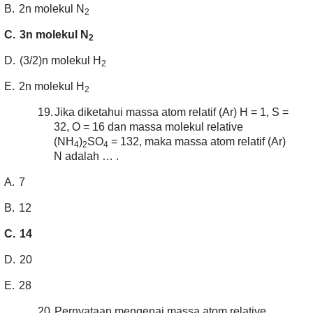
B.
2n molekul N
2
C.
3n molekul N
2
D.
(3/2)n molekul H
2
E.
2n molekul H
2
19.
Jika diketahui massa atom relatif (Ar) H = 1, S =
32, O = 16 dan massa molekul relative
(NH
)
SO
= 132, maka massa atom relatif (Ar)
4
2
4
N adalah … .
A.
7
B.
12
C.
14
D.
20
E.
28
20.
Pernyataan mengenai massa atom relative