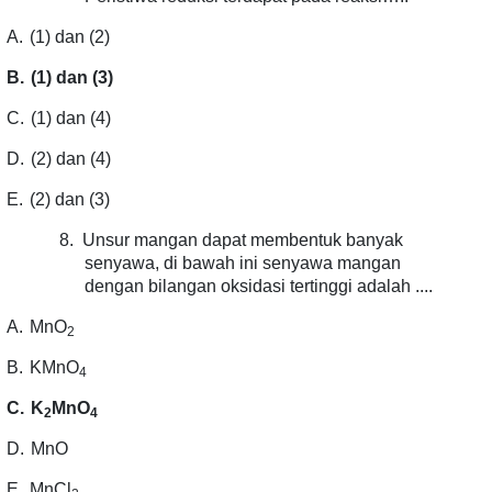
A.
(1) dan (2)
B.
(1) dan (3)
C.
(1) dan (4)
D.
(2) dan (4)
E.
(2) dan (3)
8.
Unsur mangan dapat membentuk banyak
senyawa, di bawah ini senyawa mangan
dengan bilangan oksidasi tertinggi adalah ....
A.
MnO
2
B.
KMnO
4
C.
K
MnO
2
4
D.
MnO
E.
MnCl