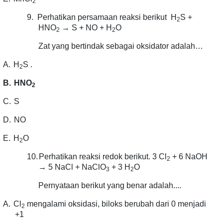
2
9.
Perhatikan persamaan reaksi berikut H
S +
2
HNO
→ S + NO + H
O
2
2
Zat yang bertindak sebagai oksidator adalah…
A.
H
S .
2
B.
HNO
2
C.
S
D.
NO
E.
H
O
2
10.
Perhatikan reaksi redok berikut. 3 Cl
+ 6 NaOH
2
→ 5 NaCl + NaClO
+ 3 H
O
3
2
Pernyataan berikut yang benar adalah....
A.
Cl
mengalami oksidasi, biloks berubah dari 0 menjadi
2
+1