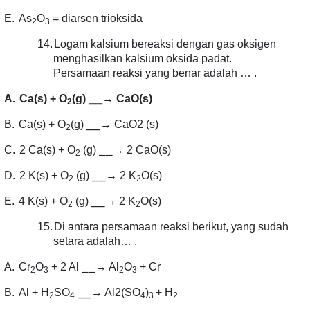
E.
As
O
= diarsen trioksida
2
3
14.
Logam kalsium bereaksi dengan gas oksigen
menghasilkan kalsium oksida padat.
Persamaan reaksi yang benar adalah … .
⎯⎯
A.
Ca(s) + O
(g)
→ CaO(s)
2
⎯⎯
B.
Ca(s) + O
(g)
→ CaO2 (s)
2
⎯⎯
C.
2 Ca(s) + O
(g)
→ 2 CaO(s)
2
⎯⎯
D.
2 K(s) + O
(g)
→ 2 K
O(s)
2
2
⎯⎯
E.
4 K(s) + O
(g)
→ 2 K
O(s)
2
2
15.
Di antara persamaan reaksi berikut, yang sudah
setara adalah… .
⎯⎯
A.
Cr
O
+ 2 Al
→ Al
O
+ Cr
2
3
2
3
⎯⎯
B.
Al + H
SO
→ Al2(SO
)
+ H
2
4
4
3
2