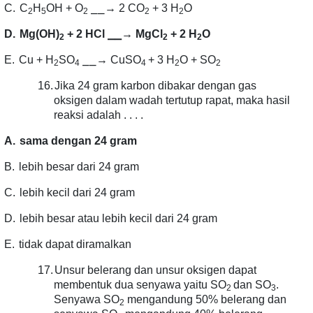
⎯⎯
C.
C
H
OH + O
→ 2 CO
+ 3 H
O
2
5
2
2
2
⎯⎯
D.
Mg(OH)
+ 2 HCl
→ MgCl
+ 2 H
O
2
2
2
⎯⎯
E.
Cu + H
SO
→ CuSO
+ 3 H
O + SO
2
4
4
2
2
16.
Jika 24 gram karbon dibakar dengan gas
oksigen dalam wadah tertutup rapat, maka hasil
reaksi adalah . . . .
A.
sama dengan 24 gram
B.
lebih besar dari 24 gram
C.
lebih kecil dari 24 gram
D.
lebih besar atau lebih kecil dari 24 gram
E.
tidak dapat diramalkan
17.
Unsur belerang dan unsur oksigen dapat
membentuk dua senyawa yaitu SO
dan SO
.
2
3
Senyawa SO
mengandung 50% belerang dan
2