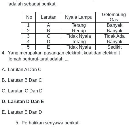
adalah sebagai berikut.
Gelembung
No
Larutan
Nyala Lampu
Gas
1
A
Terang
Banyak
2
B
Redup
Banyak
3
C
Tidak Nyala
Tidak Ada
4
D
Terang
Banyak
5
E
Tidak Nyala
Sedikit
4.
Yang merupakan pasangan elektrolit kuat dan elektrolit
lemah berturut-turut adalah ....
A.
Larutan A Dan C
B.
Larutan B Dan C
C.
Larutan C Dan D
D.
Larutan D Dan E
E.
Larutan E Dan D
5.
Perhatikan senyawa berikut!