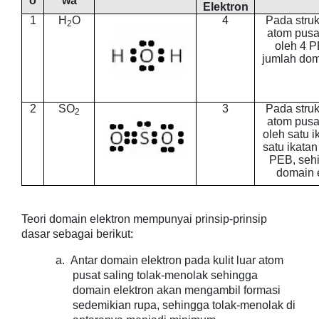
o
wa
Elektron
1
H
O
4
Pada struk
2
atom pusat
oleh 4 P
jumlah dom
2
SO
3
Pada struk
2
atom pusat
oleh satu i
satu ikatan
PEB, seh
domain e
Teori domain elektron mempunyai prinsip-prinsip
dasar sebagai berikut:
a.
Antar domain elektron pada kulit luar atom
pusat saling tolak-menolak sehingga
domain elektron akan mengambil formasi
sedemikian rupa, sehingga tolak-menolak di