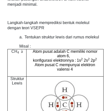
menjadi minimal.
Langkah-langkah memprediksi bentuk molekul
dengan teori VSEPR
a.
Tentukan struktur lewis dari rumus molekul
Misal :
CH
à
Atom pusat adalah C memiliki nomor
4
atom 6,
2
2
2
konfigurasi elektronnya : 1s
2s
2p
Atom pusat C mempunyai elektron
valensi 4
Struktur
Lewis