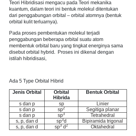
Teori Hibridisasi mengacu pada Teori mekanika
kuantum, dalam teori ini bentuk molekul ditentukan
dari penggabungan orbital – orbital atomnya (bentuk
orbital kulit terluarnya).
Pada proses pembentukan molekul terjadi
penggabungan beberapa orbital suatu atom
membentuk orbital baru yang tingkat energinya sama
disebut orbital hybrid. Proses ini dikenal dengan
istilah hibridisasi,
Ada 5 Type Orbital Hibrid
Jenis Orbital
Orbital
Bentuk Orbital
Hibrida
s dan p
sp
Linier
2
s dan p
sp
Segitiga planar
3
s dan p
sp
Tetrahedral
3
s, p, dan d
sp
d
Bipiramida trigonal
3
2
s, p, dan d
sp
d
Oktahedral