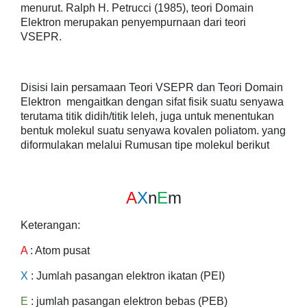
menurut. Ralph H. Petrucci (1985), teori Domain
Elektron merupakan penyempurnaan dari teori
VSEPR.
Disisi lain persamaan Teori VSEPR dan Teori Domain
Elektron mengaitkan dengan sifat fisik suatu senyawa
terutama titik didih/titik leleh, juga untuk menentukan
bentuk molekul suatu senyawa kovalen poliatom. yang
diformulakan melalui Rumusan tipe molekul berikut
A
X
n
E
m
Keterangan:
A
: Atom pusat
X
: Jumlah pasangan elektron ikatan (PEI)
E
: jumlah pasangan elektron bebas (PEB)