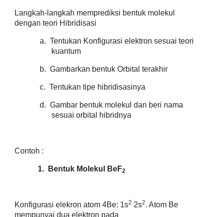
Langkah-langkah memprediksi bentuk molekul
dengan teori Hibridisasi
a.
Tentukan Konfigurasi elektron sesuai teori
kuantum
b.
Gambarkan bentuk Orbital terakhir
c.
Tentukan tipe hibridisasinya
d.
Gambar bentuk molekul dan beri nama
sesuai orbital hibridnya
Contoh :
1.
Bentuk Molekul BeF
2
2
2
Konfigurasi elekron atom 4Be: 1s
2s
. Atom Be
mempunyai dua elektron pada