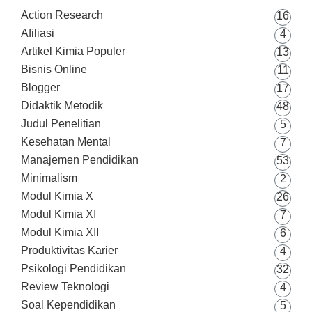
Action Research
16
Afiliasi
4
Artikel Kimia Populer
13
Bisnis Online
11
Blogger
17
Didaktik Metodik
48
Judul Penelitian
5
Kesehatan Mental
7
Manajemen Pendidikan
53
Minimalism
2
Modul Kimia X
26
Modul Kimia XI
7
Modul Kimia XII
6
Produktivitas Karier
4
Psikologi Pendidikan
32
Review Teknologi
4
Soal Kependidikan
5