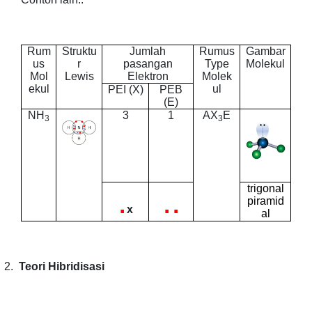
Rum
Struktu
Jumlah
Rumus
Gambar
us
r
pasangan
Type
Molekul
Mol
Lewis
Elektron
Molek
ekul
ul
PEI (X)
PEB
(E)
NH
3
1
AX
E
3
3
trigonal
.
..
piramid
x
al
2.
Teori Hibridisasi