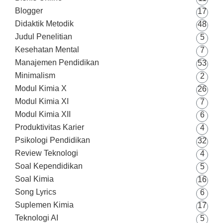
Blogger
17
Didaktik Metodik
48
Judul Penelitian
5
Kesehatan Mental
7
Manajemen Pendidikan
53
Minimalism
2
Modul Kimia X
26
Modul Kimia XI
7
Modul Kimia XII
6
Produktivitas Karier
4
Psikologi Pendidikan
32
Review Teknologi
4
Soal Kependidikan
5
Soal Kimia
16
Song Lyrics
6
Suplemen Kimia
17
Teknologi AI
5