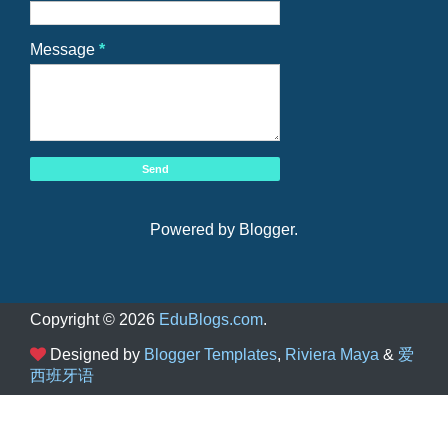
Message
*
Powered by
Blogger
.
Copyright ©
2026
EduBlogs.com
.
Designed by
Blogger Templates
,
Riviera Maya
&
爱
西班牙语