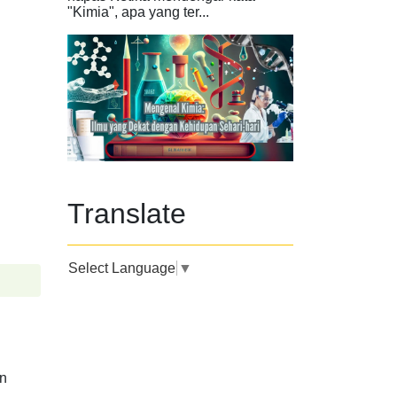
"Kimia", apa yang ter...
Translate
Select Language
▼
an