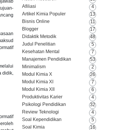
njawab
Afiliasi
4
ujuan-
Artikel Kimia Populer
13
ancang
Bisnis Online
11
Blogger
17
uasaan
Didaktik Metodik
48
maksud
Judul Penelitian
5
ormatif
Kesehatan Mental
7
Manajemen Pendidikan
53
elalui
Minimalism
2
 didik,
Modul Kimia X
26
Modul Kimia XI
7
Modul Kimia XII
6
Produktivitas Karier
4
Psikologi Pendidikan
32
Review Teknologi
4
ormatif
Soal Kependidikan
5
eroleh
Soal Kimia
16