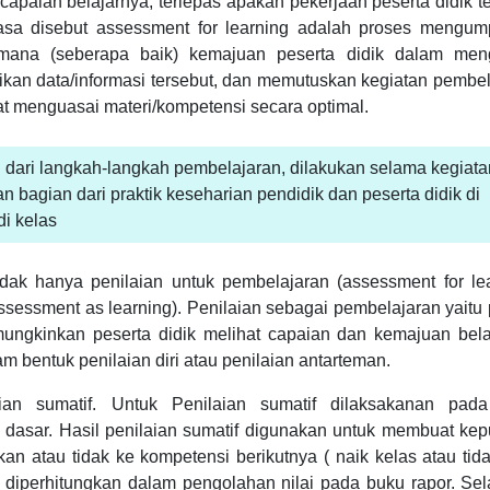
capaian belajarnya, terlepas apakah pekerjaan peserta didik t
 biasa disebut assessment for learning adalah proses mengu
uh mana (seberapa baik) kemajuan peserta didik dalam men
ikan data/informasi tersebut, dan memutuskan kegiatan pembe
apat menguasai materi/kompetensi secara optimal.
 dari langkah-langkah pembelajaran, dilakukan selama kegiata
bagian dari praktik keseharian pendidik dan peserta didik di
di kelas
tidak hanya penilaian untuk pembelajaran (assessment for le
assessment as learning). Penilaian sebagai pembelajaran yaitu
ungkinkan peserta didik melihat capaian dan kemajuan bela
m bentuk penilaian diri atau penilaian antarteman.
ian sumatif. Untuk Penilaian sumatif dilaksakanan pada
 dasar. Hasil penilaian sumatif digunakan untuk membuat kep
an atau tidak ke kompetensi berikutnya ( naik kelas atau tid
if diperhitungkan dalam pengolahan nilai pada buku rapor. Sela