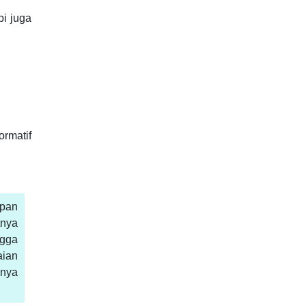
i juga
ormatif
mpan
tnya
ngga
aian
nnya