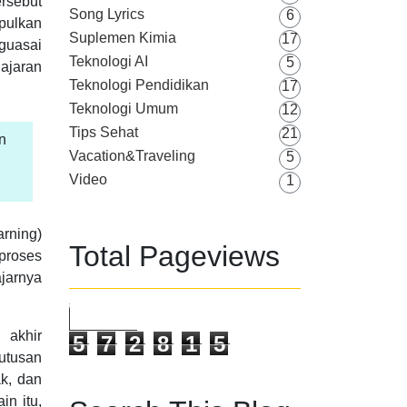
ersebut
Song Lyrics
6
mpulkan
Suplemen Kimia
17
guasai
Teknologi AI
5
lajaran
Teknologi Pendidikan
17
Teknologi Umum
12
Tips Sehat
21
n
Vacation&Traveling
5
Video
1
arning)
Total Pageviews
 proses
jarnya
 akhir
5
7
2
8
1
5
utusan
ak, dan
in itu,