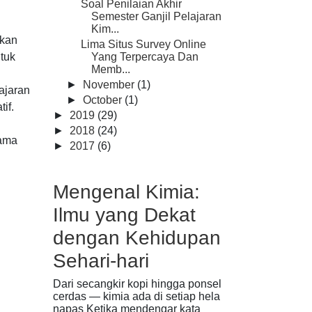
Soal Penilaian Akhir
Semester Ganjil Pelajaran
Kim...
akan
Lima Situs Survey Online
tuk
Yang Terpercaya Dan
Memb...
►
November
(1)
ajaran
►
October
(1)
if.
►
2019
(29)
►
2018
(24)
tama
►
2017
(6)
Mengenal Kimia:
Ilmu yang Dekat
dengan Kehidupan
Sehari-hari
Dari secangkir kopi hingga ponsel
cerdas — kimia ada di setiap hela
napas Ketika mendengar kata