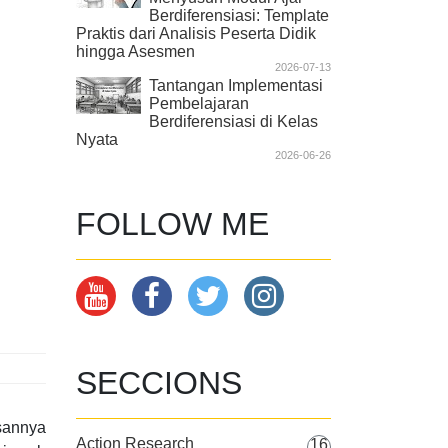
Berdiferensiasi: Template
Praktis dari Analisis Peserta Didik
hingga Asesmen
2026-07-13
Tantangan Implementasi
Pembelajaran
Berdiferensiasi di Kelas
Nyata
2026-06-26
FOLLOW ME
SECCIONS
sannya
Action Research
16