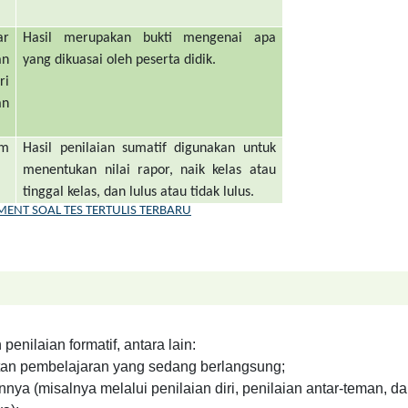
r
Hasil merupakan bukti mengenai apa
an
yang dikuasai oleh peserta didik.
ri
an
am
Hasil penilaian sumatif digunakan untuk
menentukan nilai rapor, naik kelas atau
tinggal kelas, dan lulus atau tidak lulus.
ENT SOAL TES TERTULIS TERBARU
nilaian formatif, antara lain:
iatan pembelajaran yang sedang berlangsung;
nya (misalnya melalui penilaian diri, penilaian antar-teman, d