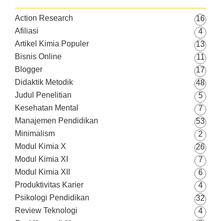
Action Research
16
Afiliasi
4
Artikel Kimia Populer
13
Bisnis Online
11
Blogger
17
Didaktik Metodik
48
Judul Penelitian
5
Kesehatan Mental
7
Manajemen Pendidikan
53
Minimalism
2
Modul Kimia X
26
Modul Kimia XI
7
Modul Kimia XII
6
Produktivitas Karier
4
Psikologi Pendidikan
32
Review Teknologi
4