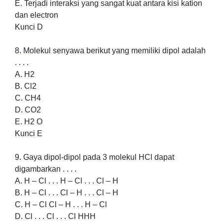
E. Terjadi interaksi yang sangat kuat antara kisi kation
dan electron
Kunci D
8. Molekul senyawa berikut yang memiliki dipol adalah
. . . .
A. H2
B. Cl2
C. CH4
D. CO2
E. H2 O
Kunci E
9. Gaya dipol-dipol pada 3 molekul HCl dapat
digambarkan . . . .
A. H – Cl . . . H – Cl . . . Cl – H
B. H – Cl . . . Cl – H . . . Cl – H
C. H – Cl Cl – H . . . H – Cl
D. Cl . . . Cl . . . Cl HHH