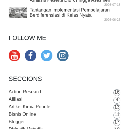
Analisis Peserta Didik hingga Asesmen
2026-07-13
Tantangan Implementasi Pembelajaran
Berdiferensiasi di Kelas Nyata
2026-06-26
FOLLOW ME
SECCIONS
Action Research
16
Afiliasi
4
Artikel Kimia Populer
13
Bisnis Online
11
Blogger
17