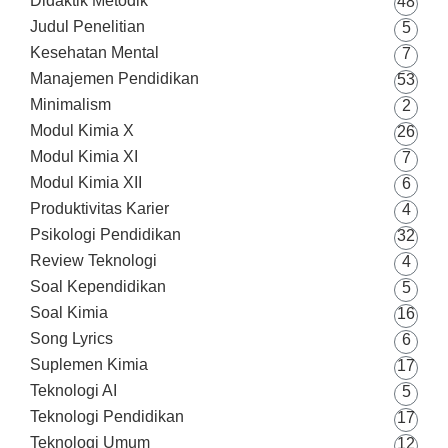
Didaktik Metodik
48
Judul Penelitian
5
Kesehatan Mental
7
Manajemen Pendidikan
53
Minimalism
2
Modul Kimia X
26
Modul Kimia XI
7
Modul Kimia XII
6
Produktivitas Karier
4
Psikologi Pendidikan
32
Review Teknologi
4
Soal Kependidikan
5
Soal Kimia
16
Song Lyrics
6
Suplemen Kimia
17
Teknologi AI
5
Teknologi Pendidikan
17
Teknologi Umum
12