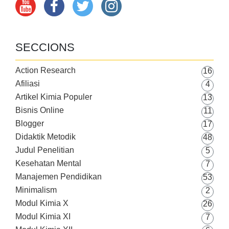
SECCIONS
Action Research
16
Afiliasi
4
Artikel Kimia Populer
13
Bisnis Online
11
Blogger
17
Didaktik Metodik
48
Judul Penelitian
5
Kesehatan Mental
7
Manajemen Pendidikan
53
Minimalism
2
Modul Kimia X
26
Modul Kimia XI
7