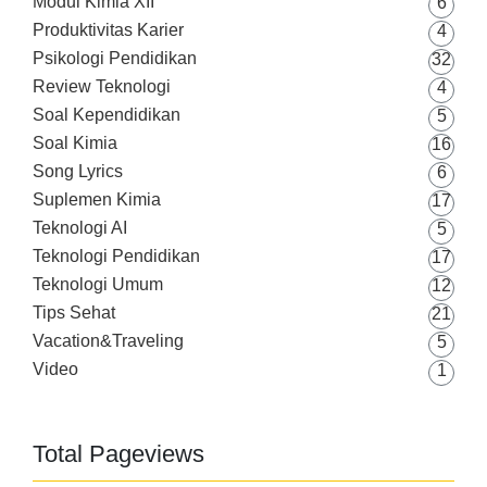
Modul Kimia XII
6
Produktivitas Karier
4
Psikologi Pendidikan
32
Review Teknologi
4
Soal Kependidikan
5
Soal Kimia
16
Song Lyrics
6
Suplemen Kimia
17
Teknologi AI
5
Teknologi Pendidikan
17
Teknologi Umum
12
Tips Sehat
21
Vacation&Traveling
5
Video
1
Total Pageviews