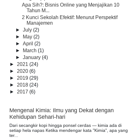
Apa Sih?: Bisnis Online yang Menjajikan 10
Tahun M...
2 Kunci Sekolah Efektif: Menurut Perspektif
Manajemen
►
July
(2)
►
May
(2)
►
April
(2)
►
March
(1)
►
January
(4)
►
2021
(24)
►
2020
(6)
►
2019
(29)
►
2018
(24)
►
2017
(6)
Mengenal Kimia: Ilmu yang Dekat dengan
Kehidupan Sehari-hari
Dari secangkir kopi hingga ponsel cerdas — kimia ada di
setiap hela napas Ketika mendengar kata "Kimia", apa yang
ter...