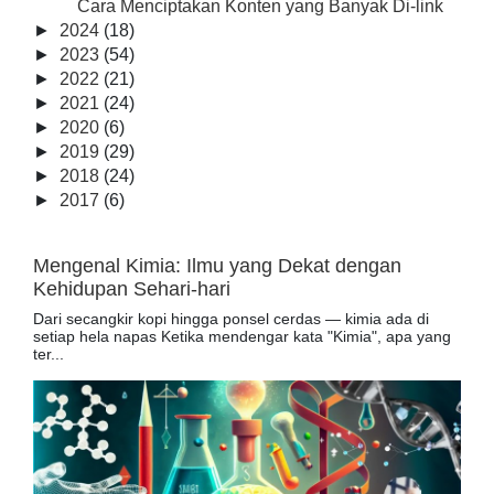
Cara Menciptakan Konten yang Banyak Di-link
►
2024
(18)
►
2023
(54)
►
2022
(21)
►
2021
(24)
►
2020
(6)
►
2019
(29)
►
2018
(24)
►
2017
(6)
Mengenal Kimia: Ilmu yang Dekat dengan
Kehidupan Sehari-hari
Dari secangkir kopi hingga ponsel cerdas — kimia ada di
setiap hela napas Ketika mendengar kata "Kimia", apa yang
ter...