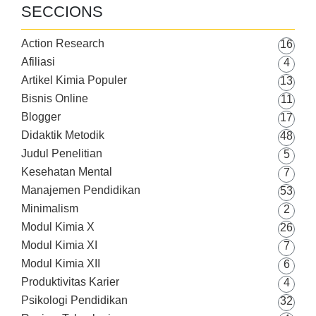
SECCIONS
Action Research
16
Afiliasi
4
Artikel Kimia Populer
13
Bisnis Online
11
Blogger
17
Didaktik Metodik
48
Judul Penelitian
5
Kesehatan Mental
7
Manajemen Pendidikan
53
Minimalism
2
Modul Kimia X
26
Modul Kimia XI
7
Modul Kimia XII
6
Produktivitas Karier
4
Psikologi Pendidikan
32