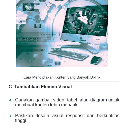
Cara Menciptakan Konten yang Banyak Di-link
C. Tambahkan Elemen Visual
Gunakan gambar, video, tabel, atau diagram untuk
membuat konten lebih menarik.
Pastikan desain visual responsif dan berkualitas
tinggi.