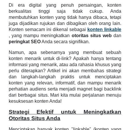
D
i era digital yang penuh persaingan, konten
berkualitas tinggi saja tidak cukup. Anda
membutuhkan konten yang tidak hanya dibaca, tetapi
juga dijadikan rujukan dan dibagikan oleh orang lain.
Konten semacam ini dikenal sebagai
konten linkable
, yang mampu meningkatkan
otoritas situs web
dan
peringkat SEO
Anda secara signifikan.
Namun, apa sebenarnya yang membuat sebuah
konten menarik untuk di-link? Apakah hanya tentang
informasi yang menarik, atau ada rahasia khusus yang
perlu diterapkan? Artikel ini akan membahas strategi
dan langkah-langkah praktis untuk menciptakan
konten yang relevan, informatif, dan mampu menarik
perhatian audiens serta menjadi magnet bagi backlink
dari berbagai situs. Mari kita mulai perjalanan menuju
kesuksesan konten Anda!
Strategi Efektif untuk Meningkatkan
Otoritas Situs Anda
Menciptakan banyak konten "linkable" (konten yang