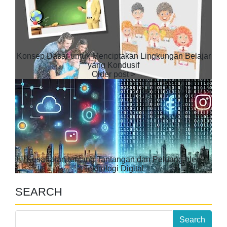
Konsep Dasar untuk Menciptakan Lingkungan Belajar
yang Kondusif
Kesadaran tentang Tantangan dan Peluang oleh
Teknologi Digital
SEARCH