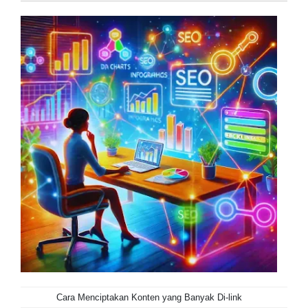
Cara Menciptakan Konten yang Banyak Di-link