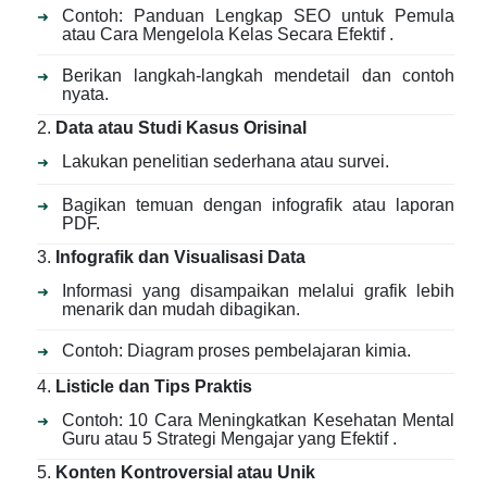
Contoh: Panduan Lengkap SEO untuk Pemula
atau Cara Mengelola Kelas Secara Efektif .
Berikan langkah-langkah mendetail dan contoh
nyata.
Data atau Studi Kasus Orisinal
Lakukan penelitian sederhana atau survei.
Bagikan temuan dengan infografik atau laporan
PDF.
Infografik dan Visualisasi Data
Informasi yang disampaikan melalui grafik lebih
menarik dan mudah dibagikan.
Contoh: Diagram proses pembelajaran kimia.
Listicle dan Tips Praktis
Contoh: 10 Cara Meningkatkan Kesehatan Mental
Guru atau 5 Strategi Mengajar yang Efektif .
Konten Kontroversial atau Unik