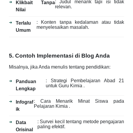
: Judul menarik tapi isi tidak
Klikbait Tanpa
relevan.
Nilai
: Konten tanpa kedalaman atau tidak
Terlalu
menyelesaikan masalah.
Umum
5. Contoh Implementasi di Blog Anda
Misalnya, jika Anda menulis tentang pendidikan:
: Strategi Pembelajaran Abad 21
Panduan
untuk Guru Kimia .
Lengkap
: Cara Menarik Minat Siswa pada
Infograf
Pelajaran Kimia .
ik
: Survei kecil tentang metode pengajaran
Data
paling efektif.
Orisinal