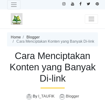
Home
Blogger
Cara Menciptakan Konten yang Banyak Di-link
Cara Menciptakan
Konten yang Banyak
Di-link
By
I_TAUFIK
Blogger