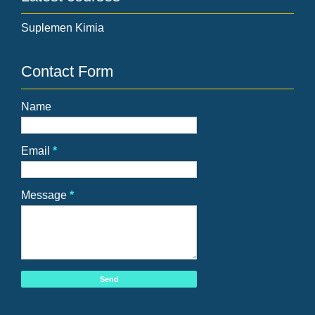
Suplemen Kimia
Contact Form
Name
Email
*
Message
*