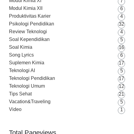
Modul Kimia XI
7
Modul Kimia XII
6
Produktivitas Karier
4
Psikologi Pendidikan
32
Review Teknologi
4
Soal Kependidikan
5
Soal Kimia
16
Song Lyrics
6
Suplemen Kimia
17
Teknologi AI
5
Teknologi Pendidikan
17
Teknologi Umum
12
Tips Sehat
21
Vacation&Traveling
5
Video
1
Total Pageviews