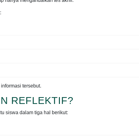
kup hanya mengandalkan tes akhir.
:
nformasi tersebut.
EN REFLEKTIF?
 siswa dalam tiga hal berikut: