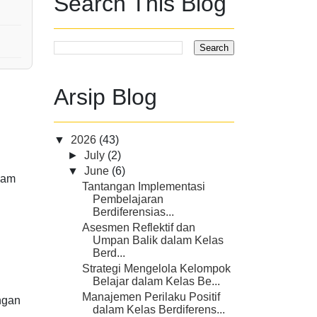
Search This Blog
Arsip Blog
▼
2026
(43)
►
July
(2)
▼
June
(6)
lam
Tantangan Implementasi
Pembelajaran
Berdiferensias...
Asesmen Reflektif dan
Umpan Balik dalam Kelas
Berd...
Strategi Mengelola Kelompok
Belajar dalam Kelas Be...
Manajemen Perilaku Positif
ngan
dalam Kelas Berdiferens...