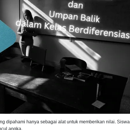
ng dipahami hanya sebagai alat untuk memberikan nilai. Siswa
ncul angka.