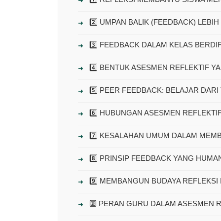
2️⃣ UMPAN BALIK (FEEDBACK) LEBI
3️⃣ FEEDBACK DALAM KELAS BERDI
4️⃣ BENTUK ASESMEN REFLEKTIF Y
5️⃣ PEER FEEDBACK: BELAJAR DAR
6️⃣ HUBUNGAN ASESMEN REFLEKTI
7️⃣ KESALAHAN UMUM DALAM MEM
8️⃣ PRINSIP FEEDBACK YANG HUM
9️⃣ MEMBANGUN BUDAYA REFLEKSI 
🔟 PERAN GURU DALAM ASESMEN R