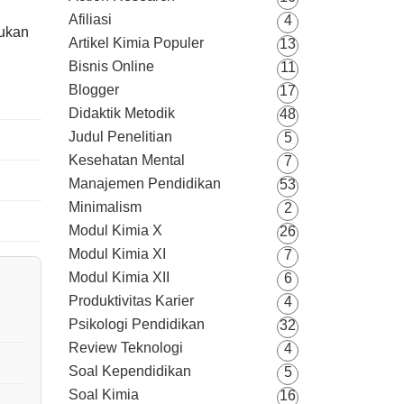
Afiliasi
4
bukan
Artikel Kimia Populer
13
Bisnis Online
11
Blogger
17
Didaktik Metodik
48
Judul Penelitian
5
Kesehatan Mental
7
Manajemen Pendidikan
53
Minimalism
2
Modul Kimia X
26
Modul Kimia XI
7
Modul Kimia XII
6
Produktivitas Karier
4
Psikologi Pendidikan
32
Review Teknologi
4
Soal Kependidikan
5
Soal Kimia
16