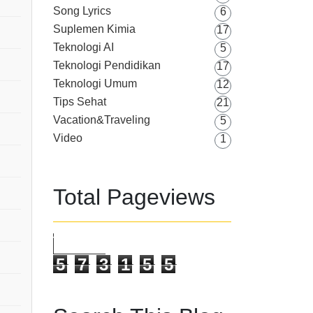
Song Lyrics
6
Suplemen Kimia
17
Teknologi AI
5
Teknologi Pendidikan
17
Teknologi Umum
12
Tips Sehat
21
Vacation&Traveling
5
Video
1
Total Pageviews
5
7
3
1
5
5