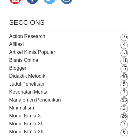
SECCIONS
Action Research
16
Afiliasi
4
Artikel Kimia Populer
13
Bisnis Online
11
Blogger
17
Didaktik Metodik
48
Judul Penelitian
5
Kesehatan Mental
7
Manajemen Pendidikan
53
Minimalism
2
Modul Kimia X
26
Modul Kimia XI
7
Modul Kimia XII
6