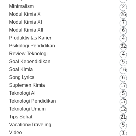
Minimalism
2
Modul Kimia X
26
Modul Kimia XI
7
Modul Kimia XII
6
Produktivitas Karier
4
Psikologi Pendidikan
32
Review Teknologi
4
Soal Kependidikan
5
Soal Kimia
16
Song Lyrics
6
Suplemen Kimia
17
Teknologi AI
5
Teknologi Pendidikan
17
Teknologi Umum
12
Tips Sehat
21
Vacation&Traveling
5
Video
1