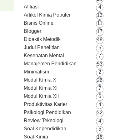
Afiliasi
4
Artikel Kimia Populer
13
Bisnis Online
11
Blogger
17
Didaktik Metodik
48
Judul Penelitian
5
Kesehatan Mental
7
Manajemen Pendidikan
53
Minimalism
2
Modul Kimia X
26
Modul Kimia XI
7
Modul Kimia XII
6
Produktivitas Karier
4
Psikologi Pendidikan
32
Review Teknologi
4
Soal Kependidikan
5
Soal Kimia
16