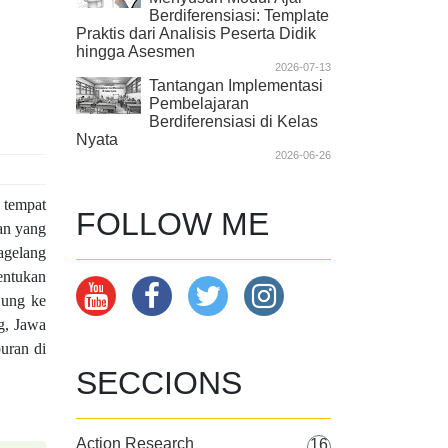
Berdiferensiasi: Template
Praktis dari Analisis Peserta Didik
hingga Asesmen
2026-07-13
Tantangan Implementasi
Pembelajaran
Berdiferensiasi di Kelas
Nyata
2026-06-26
 tempat
FOLLOW ME
an yang
agelang
entukan
jung ke
g, Jawa
uran di
SECCIONS
Action Research
16