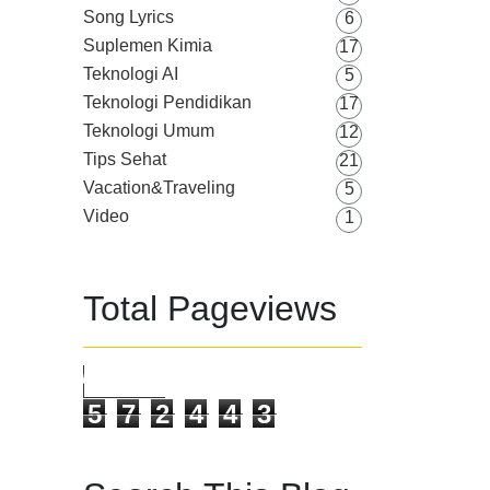
Song Lyrics
6
Suplemen Kimia
17
Teknologi AI
5
Teknologi Pendidikan
17
Teknologi Umum
12
Tips Sehat
21
Vacation&Traveling
5
Video
1
Total Pageviews
5
7
2
4
4
3