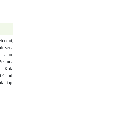
Mendut,
h serta
a tahun
Belanda
a. Kaki
i Candi
k atap.