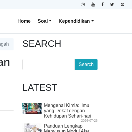
Home
Soal
Kependidikan
SEARCH
ngah
an
LATEST
Mengenal Kimia: Ilmu
yang Dekat dengan
Kehidupan Sehari-hari
2026-07-28
Panduan Lengkap
Menyusun Modul Ajar