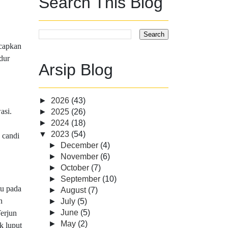
Search This Blog
ucapkan
dur
Arsip Blog
►
2026
(43)
asi.
►
2025
(26)
►
2024
(18)
▼
2023
(54)
 candi
►
December
(4)
►
November
(6)
►
October
(7)
►
September
(10)
tu pada
►
August
(7)
n
►
July
(5)
►
June
(5)
Terjun
►
May
(2)
k luput