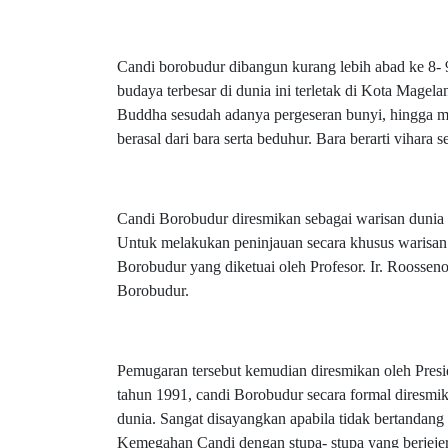
Candi borobudur dibangun kurang lebih abad ke 8- 9
budaya terbesar di dunia ini terletak di Kota Mage
Buddha sesudah adanya pergeseran bunyi, hingga me
berasal dari bara serta beduhur. Bara berarti vihara s
Candi Borobudur diresmikan sebagai warisan dunia 
Untuk melakukan peninjauan secara khusus warisan
Borobudur yang diketuai oleh Profesor. Ir. Roosse
Borobudur.
Pemugaran tersebut kemudian diresmikan oleh Presid
tahun 1991, candi Borobudur secara formal diresm
dunia. Sangat disayangkan apabila tidak bertandang
Kemegahan Candi dengan stupa- stupa yang berjejer 