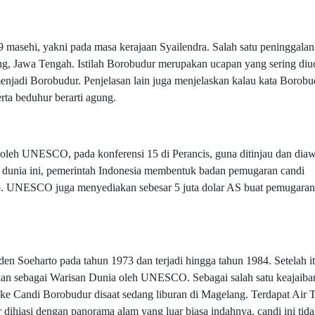
 masehi, yakni pada masa kerajaan Syailendra. Salah satu peninggalan
lang, Jawa Tengah. Istilah Borobudur merupakan ucapan yang sering di
njadi Borobudur. Penjelasan lain juga menjelaskan kalau kata Borobu
erta beduhur berarti agung.
oleh UNESCO, pada konferensi 15 di Perancis, guna ditinjau dan diaw
 dunia ini, pemerintah Indonesia membentuk badan pemugaran candi
no. UNESCO juga menyediakan sebesar 5 juta dolar AS buat pemugaran
en Soeharto pada tahun 1973 dan terjadi hingga tahun 1984. Setelah i
ikan sebagai Warisan Dunia oleh UNESCO. Sebagai salah satu keajaiba
 ke Candi Borobudur disaat sedang liburan di Magelang. Terdapat Air 
dihiasi dengan panorama alam yang luar biasa indahnya, candi ini tida