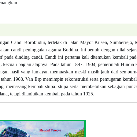
enangkan.
engan Candi Borobudur, terletak di Jalan Mayor Kusen, Sumberrejo, 
an candi peninggalan agama Buddha. ini penuh dengan nilai sejara
ef pada dinding candi. Candi ini pertama kali ditemukan kembali pad
 kecuali bagian atapnya. Pada tahun 1897- 1904, pemerintah Hindia 
gan hasil yang lumayan memuaskan meski masih jauh dari sempurn
ada tahun 1908, Van Erp memimpin rekonstruksi serta pemugaran kembal
, memasang kembali stupa- stupa serta membetulkan sebagian punca
ana, tetapi dilanjutkan kembali pada tahun 1925.