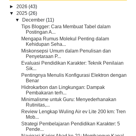
►
2026
(43)
▼
2025
(26)
▼
December
(11)
Tips Blogger: Cara Membuat Tabel dalam
Postingan A...
Mengapa Rumus Molekul Penting dalam
Kehidupan Seha...
Miskonsepsi Umum dalam Penulisan dan
Penyetaraan P...
Evaluasi Pendidikan Karakter: Teknik Penilaian
Sik...
Pentingnya Menulis Konfigurasi Elektron dengan
Benar
Hidrokarbon dan Lingkungan: Dampak
Pembakaran terh...
Minimalisme untuk Guru: Menyederhanakan
Rutinitas,...
Review Lengkap Wuling Air ev Lite 200 km: Tren
Mob...
Strategi Pembelajaran Pendidikan Karakter: 5
Pende...
Navigasi Karier Abad ke-21: Membangun Kapal