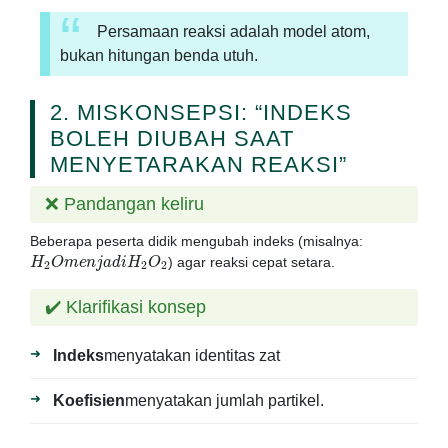
Persamaan reaksi adalah model atom,
bukan hitungan benda utuh.
2. MISKONSEPSI: “INDEKS
BOLEH DIUBAH SAAT
MENYETARAKAN REAKSI”
❌ Pandangan keliru
Beberapa peserta didik mengubah indeks (misalnya:
H
2
O
m
e
n
j
a
d
i
H
2
O
2
) agar reaksi cepat setara.
✔️ Klarifikasi konsep
Indeks
menyatakan identitas zat
Koefisien
menyatakan jumlah partikel.