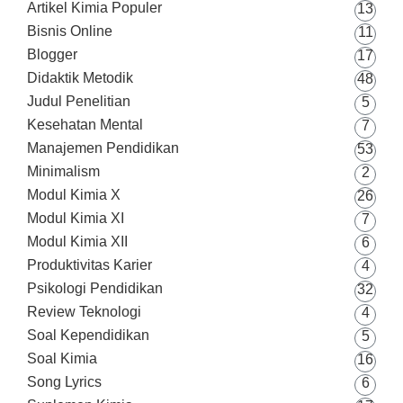
Artikel Kimia Populer
13
Bisnis Online
11
Blogger
17
Didaktik Metodik
48
Judul Penelitian
5
Kesehatan Mental
7
Manajemen Pendidikan
53
Minimalism
2
Modul Kimia X
26
Modul Kimia XI
7
Modul Kimia XII
6
Produktivitas Karier
4
Psikologi Pendidikan
32
Review Teknologi
4
Soal Kependidikan
5
Soal Kimia
16
Song Lyrics
6