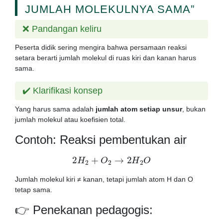
JUMLAH MOLEKULNYA SAMA”
❌ Pandangan keliru
Peserta didik sering mengira bahwa persamaan reaksi
setara berarti jumlah molekul di ruas kiri dan kanan harus
sama.
✔️ Klarifikasi konsep
Yang harus sama adalah
jumlah atom setiap unsur
, bukan
jumlah molekul atau koefisien total.
Contoh: Reaksi pembentukan air
2
H
2
+
O
2
→
2
H
2
O
Jumlah molekul kiri ≠ kanan, tetapi jumlah atom H dan O
tetap sama.
👉 Penekanan pedagogis: