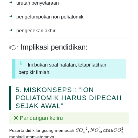
urutan penyetaraan
pengelompokan ion poliatomik
pengecekan akhir
👉 Implikasi pendidikan:
Ini bukan soal hafalan, tetapi latihan
berpikir ilmiah.
5. MISKONSEPSI: “ION
POLIATOMIK HARUS DIPECAH
SEJAK AWAL”
❌ Pandangan keliru
S
3
2
O
−
4
−
2
,
N
O
3
⁻
,
a
t
a
u
C
O
Peserta didik langsung memecah
⁻
menjadi atom-atomnya.