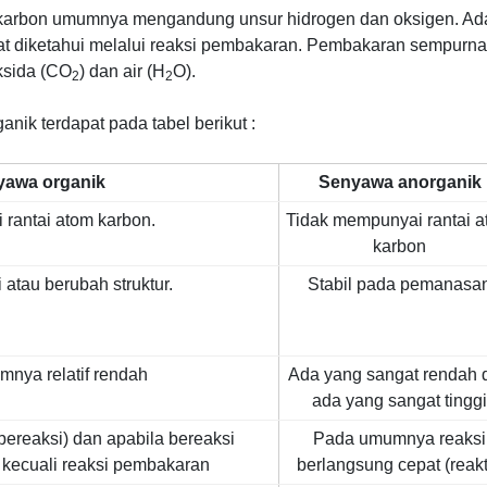
karbon umumnya mengandung unsur hidrogen dan oksigen. Ad
at diketahui melalui reaksi pembakaran. Pembakaran sempurna
ksida (CO
) dan air (H
O).
2
2
nik terdapat pada tabel berikut :
yawa organik
Senyawa anorganik
rantai atom karbon.
Tidak mempunyai rantai 
karbon
 atau berubah struktur.
Stabil pada pemanasa
nya relatif rendah
Ada yang sangat rendah 
ada yang sangat tinggi
 bereaksi) dan apabila bereaksi
Pada umumnya reaksi
 kecuali reaksi pembakaran
berlangsung cepat (reakti