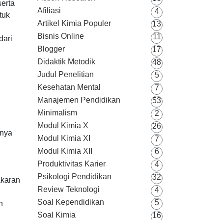
erta
Afiliasi
4
tuk
Artikel Kimia Populer
13
Bisnis Online
11
dari
Blogger
17
Didaktik Metodik
48
Judul Penelitian
5
Kesehatan Mental
7
Manajemen Pendidikan
53
n
Minimalism
2
Modul Kimia X
26
nnya
Modul Kimia XI
7
Modul Kimia XII
6
Produktivitas Karier
4
Psikologi Pendidikan
32
akaran
Review Teknologi
4
Soal Kependidikan
5
n
Soal Kimia
16