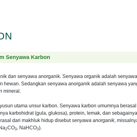
ON
alam Senyawa Karbon
nik dan senyawa anorganik. Senyawa organik adalah senyaw
 dan hewan. Sedangkan senyawa anorganik adalah senyawa yan
n mineral.
usun utama unsur karbon. Senyawa karbon umumnya berasal 
lnya karbohidrat (gula, glukosa), protein, lemak, dan sebagainya
rasal dari makhluk hidup disebut
senyawa anorganik
, missalny
 Na
CO
, NaHCO
).
2
3
3