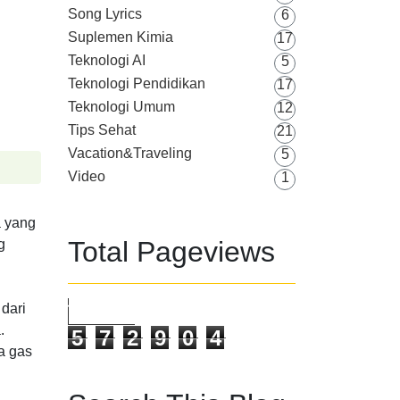
Song Lyrics
6
Suplemen Kimia
17
Teknologi AI
5
Teknologi Pendidikan
17
Teknologi Umum
12
Tips Sehat
21
Vacation&Traveling
5
Video
1
a yang
Total Pageviews
g
dari
.
5
7
2
9
0
4
a gas