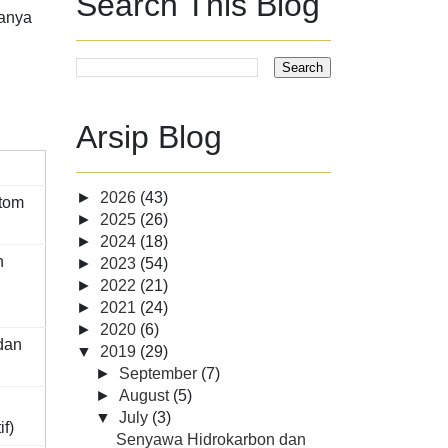
Search This Blog
anya
Arsip Blog
►
2026
(43)
atom
►
2025
(26)
►
2024
(18)
n
►
2023
(54)
►
2022
(21)
►
2021
(24)
►
2020
(6)
dan
▼
2019
(29)
►
September
(7)
►
August
(5)
▼
July
(3)
f)
Senyawa Hidrokarbon dan