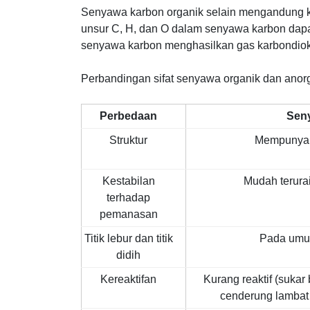
Senyawa karbon organik selain mengandung 
unsur C, H, dan O dalam senyawa karbon dap
senyawa karbon menghasilkan gas karbondio
Perbandingan sifat senyawa organik dan anorga
Perbedaan
Sen
Struktur
Mempunyai 
Kestabilan
Mudah terurai
terhadap
pemanasan
Titik lebur dan titik
Pada umum
didih
Kereaktifan
Kurang reaktif (sukar
cenderung lambat