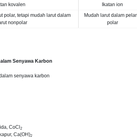
atan kovalen
Ikatan ion
t polar, tetapi mudah larut dalam
Mudah larut dalam pelar
arut nonpolar
polar
O dalam Senyawa Karbon
O dalam senyawa karbon
rida, CoCl
2
 kapur, Ca(OH)
2